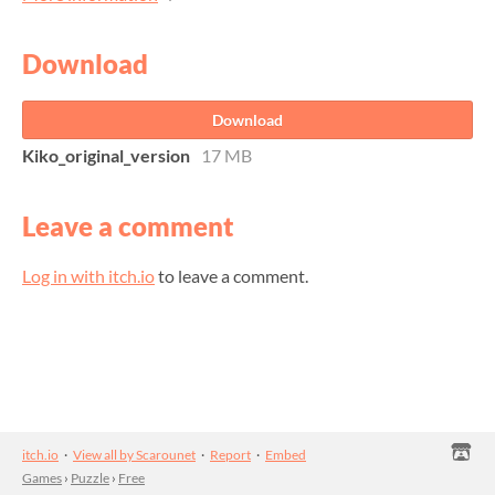
Download
Download
Kiko_original_version
17 MB
Leave a comment
Log in with itch.io
to leave a comment.
itch.io
·
View all by Scarounet
·
Report
·
Embed
Games
›
Puzzle
›
Free