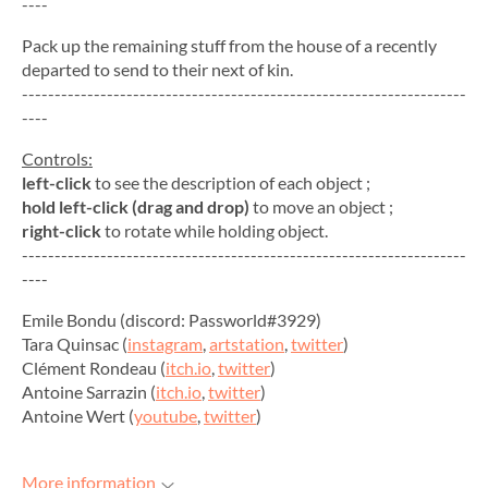
----
Pack up the remaining stuff from the house of a recently
departed to send to their next of kin.
--------------------------------------------------------------------
----
Controls:
left-click
to see the description of each object ;
hold left-click (drag and drop)
to move an object ;
right-click
to rotate while holding object.
--------------------------------------------------------------------
----
Emile Bondu (discord: Passworld#3929)
Tara Quinsac (
instagram
,
artstation
,
twitter
)
Clément Rondeau (
itch.io
,
twitter
)
Antoine Sarrazin (
itch.io
,
twitter
)
Antoine Wert (
youtube
,
twitter
)
More information